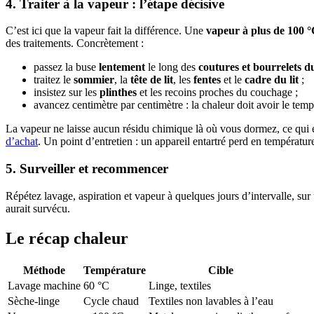
4. Traiter à la vapeur : l’étape décisive
C’est ici que la vapeur fait la différence. Une
vapeur à plus de 100 
des traitements. Concrètement :
passez la buse
lentement
le long des
coutures et bourrelets d
traitez le
sommier
, la
tête de lit
, les
fentes
et le
cadre du lit
;
insistez sur les
plinthes
et les recoins proches du couchage ;
avancez centimètre par centimètre : la chaleur doit avoir le temp
La vapeur ne laisse aucun résidu chimique là où vous dormez, ce qui en 
d’achat
. Un point d’entretien : un appareil entartré perd en températu
5. Surveiller et recommencer
Répétez lavage, aspiration et vapeur à quelques jours d’intervalle, su
aurait survécu.
Le récap chaleur
Méthode
Température
Cible
Lavage machine
60 °C
Linge, textiles
Sèche-linge
Cycle chaud
Textiles non lavables à l’eau