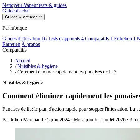
Nettoyeur
-Vapeur
tests & guides
Guide d'achat
Guides & astuces
Par rubrique
Guides d'utilisation
16
Tests d'appareils
4
Comparatifs
1
Entretien
1
N
Entretien
À propos
Comparatifs
Accueil
/
Nuisibles & hygiène
/
Comment éliminer rapidement les punaises de lit ?
Nuisibles & hygiène
Comment éliminer rapidement les punaises 
Punaises de lit : le plan d'action rapide pour stopper l'infestation. La v
Par Julien Marchand · 5 juin 2024 · Mis à jour le 1 juillet 2026 · 3 mi