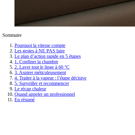
Sommaire
Pourquoi la vitesse compte
Les gestes à NE PAS faire
Le plan d’action rapide en 5 étapes
1. Confiner la chambre
2. Laver tout le linge à 60 °C
3. Aspirer méticuleusement
4. Traiter à la vapeur : l’étape décisive
5. Surveiller et recommencer
Le récap chaleur
Quand appeler un professionnel
En résumé