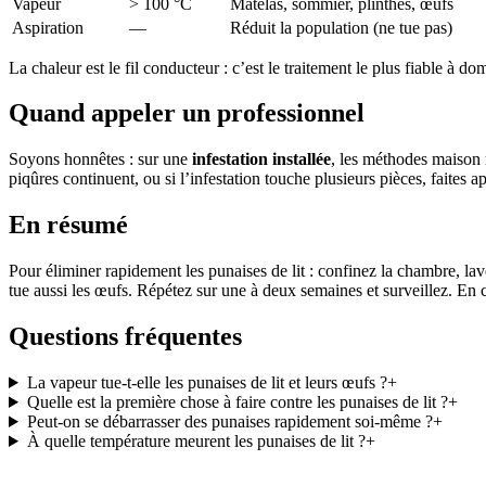
Vapeur
> 100 °C
Matelas, sommier, plinthes, œufs
Aspiration
—
Réduit la population (ne tue pas)
La chaleur est le fil conducteur : c’est le traitement le plus fiable à dom
Quand appeler un professionnel
Soyons honnêtes : sur une
infestation installée
, les méthodes maison r
piqûres continuent, ou si l’infestation touche plusieurs pièces, faites 
En résumé
Pour éliminer rapidement les punaises de lit : confinez la chambre, lave
tue aussi les œufs. Répétez sur une à deux semaines et surveillez. En c
Questions fréquentes
La vapeur tue-t-elle les punaises de lit et leurs œufs ?
+
Quelle est la première chose à faire contre les punaises de lit ?
+
Peut-on se débarrasser des punaises rapidement soi-même ?
+
À quelle température meurent les punaises de lit ?
+