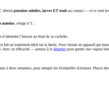
°C
détruit
punaises adultes, larves ET œufs
au contact — et ce sont les
u matelas
, refuge n°1 ;
s d’atteindre l’insecte au fond de sa cachette.
fait un traitement idéal sur la literie. Pour choisir un appareil qui mo
re, donc en efficacité — pensez à le
détartrer
pour garder une vapeur bie
r une à deux semaines, pour attraper les éventuelles éclosions. Placez d