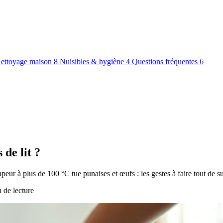
ettoyage maison
8
Nuisibles & hygiène
4
Questions fréquentes
6
de lit ?
apeur à plus de 100 °C tue punaises et œufs : les gestes à faire tout de su
n de lecture