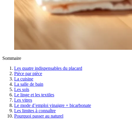
Sommaire
Les quatre indispensables du placard
Pièce par pièce
La cuisine
La salle de bain
Les sols
Le linge et les textiles
Les vitres
Le mode d’emploi vinaigre + bicarbonate
Les limites à connaître
Pourquoi passer au naturel