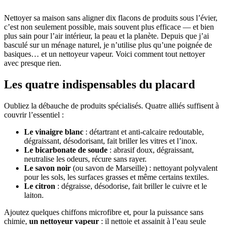
Nettoyer sa maison sans aligner dix flacons de produits sous l’évier,
c’est non seulement possible, mais souvent plus efficace — et bien
plus sain pour l’air intérieur, la peau et la planète. Depuis que j’ai
basculé sur un ménage naturel, je n’utilise plus qu’une poignée de
basiques… et un nettoyeur vapeur. Voici comment tout nettoyer
avec presque rien.
Les quatre indispensables du placard
Oubliez la débauche de produits spécialisés. Quatre alliés suffisent à
couvrir l’essentiel :
Le vinaigre blanc
: détartrant et anti-calcaire redoutable,
dégraissant, désodorisant, fait briller les vitres et l’inox.
Le bicarbonate de soude
: abrasif doux, dégraissant,
neutralise les odeurs, récure sans rayer.
Le savon noir
(ou savon de Marseille) : nettoyant polyvalent
pour les sols, les surfaces grasses et même certains textiles.
Le citron
: dégraisse, désodorise, fait briller le cuivre et le
laiton.
Ajoutez quelques chiffons microfibre et, pour la puissance sans
chimie,
un nettoyeur vapeur
: il nettoie et assainit à l’eau seule