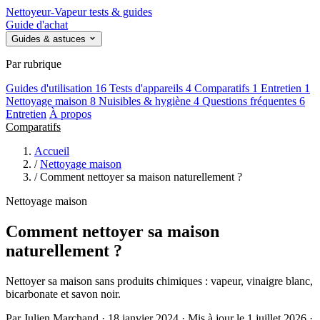
Nettoyeur
-Vapeur
tests & guides
Guide d'achat
Guides & astuces
Par rubrique
Guides d'utilisation
16
Tests d'appareils
4
Comparatifs
1
Entretien
1
Nettoyage maison
8
Nuisibles & hygiène
4
Questions fréquentes
6
Entretien
À propos
Comparatifs
Accueil
/
Nettoyage maison
/
Comment nettoyer sa maison naturellement ?
Nettoyage maison
Comment nettoyer sa maison
naturellement ?
Nettoyer sa maison sans produits chimiques : vapeur, vinaigre blanc,
bicarbonate et savon noir.
Par Julien Marchand · 18 janvier 2024 · Mis à jour le 1 juillet 2026 ·