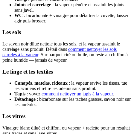
Joints et carrelage
: la vapeur pénètre et assainit les joints
sans javel.
WC
: bicarbonate + vinaigre pour détartrer la cuvette, laisser
agir puis brosser.
Les sols
Le savon noir dilué nettoie tous les sols, et la vapeur assainit le
carrelage sans produit. Détail dans
comment nettoyer les sols
carrelés à la vapeur
. Sur parquet ciré ou huilé, on reste au chiffon à
peine humide — jamais de vapeur.
Le linge et les textiles
Canapés, matelas, rideaux
: la vapeur ravive les tissus, tue
les acariens et retire les odeurs sans produit.
Tapis
: voyez
comment nettoyer un tapis à la vapeur
.
Détachage
: bicarbonate sur les taches grasses, savon noir sur
les auréoles.
Les vitres
Vinaigre blanc dilué et chiffon, ou vapeur + raclette pour un résultat
sans traces et sans lave-vitres.