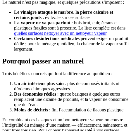
Le naturel n’est pas magique, et quelques précautions s’imposent :
Le vinaigre attaque le marbre, la pierre calcaire et
certains joints
: évitez-le sur ces surfaces.
La vapeur ne va pas partout
: bois brut, cuir, écrans et
plastiques fragiles sont à proscrire. La liste complète est dans
quelles surfaces nettoyer avec un nettoyeur vapeur
.
Certaines désinfections médicales
peuvent exiger un produit
dédié ; pour le ménage quotidien, la chaleur de la vapeur suffit
largement.
Pourquoi passer au naturel
Trois bénéfices concrets qui font la différence au quotidien :
Un air intérieur plus sain
: plus de composés irritants ni
d’odeurs chimiques agressives.
Des économies réelles
: quatre basiques à quelques euros
remplacent une dizaine de produits, et la vapeur ne consomme
que de l’eau.
Moins de déchets
: fini l’accumulation de flacons plastique.
En combinant ces basiques et un bon nettoyeur vapeur, on couvre
l’intégralité du ménage d’une maison — efficacement, sainement, et
pour trois fois rien. Pour choisir l’appareil adapté à vos surfaces,